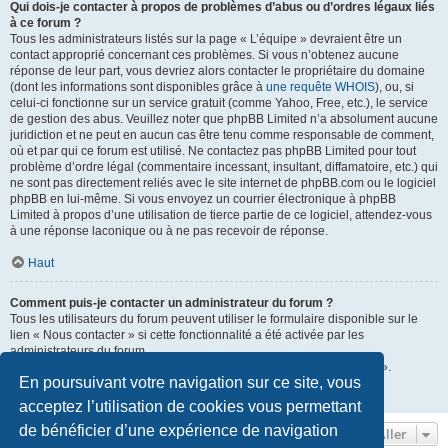
Qui dois-je contacter à propos de problèmes d’abus ou d’ordres légaux liés
à ce forum ?
Tous les administrateurs listés sur la page « L’équipe » devraient être un
contact approprié concernant ces problèmes. Si vous n’obtenez aucune
réponse de leur part, vous devriez alors contacter le propriétaire du domaine
(dont les informations sont disponibles grâce à
une requête WHOIS
), ou, si
celui-ci fonctionne sur un service gratuit (comme Yahoo, Free, etc.), le service
de gestion des abus. Veuillez noter que phpBB Limited n’a absolument aucune
juridiction et ne peut en aucun cas être tenu comme responsable de comment,
où et par qui ce forum est utilisé. Ne contactez pas phpBB Limited pour tout
problème d’ordre légal (commentaire incessant, insultant, diffamatoire, etc.) qui
ne sont pas directement reliés avec le site internet de phpBB.com ou le logiciel
phpBB en lui-même. Si vous envoyez un courrier électronique à phpBB
Limited à propos d’une utilisation de tierce partie de ce logiciel, attendez-vous
à une réponse laconique ou à ne pas recevoir de réponse.
Haut
Comment puis-je contacter un administrateur du forum ?
Tous les utilisateurs du forum peuvent utiliser le formulaire disponible sur le
lien « Nous contacter » si cette fonctionnalité a été activée par les
administrateurs du forum.
Les membres du forum peuvent également utiliser le lien « L’équipe ».
En poursuivant votre navigation sur ce site, vous
Haut
acceptez l’utilisation de cookies vous permettant
de bénéficier d’une expérience de navigation
Aller