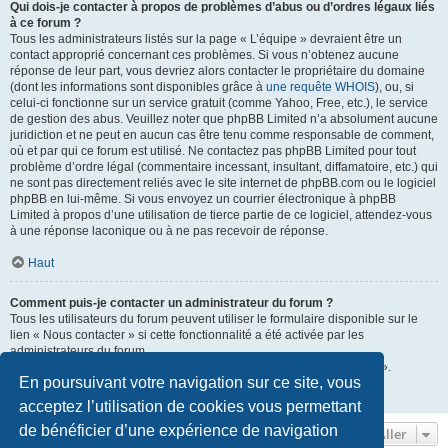
Qui dois-je contacter à propos de problèmes d’abus ou d’ordres légaux liés
à ce forum ?
Tous les administrateurs listés sur la page « L’équipe » devraient être un
contact approprié concernant ces problèmes. Si vous n’obtenez aucune
réponse de leur part, vous devriez alors contacter le propriétaire du domaine
(dont les informations sont disponibles grâce à
une requête WHOIS
), ou, si
celui-ci fonctionne sur un service gratuit (comme Yahoo, Free, etc.), le service
de gestion des abus. Veuillez noter que phpBB Limited n’a absolument aucune
juridiction et ne peut en aucun cas être tenu comme responsable de comment,
où et par qui ce forum est utilisé. Ne contactez pas phpBB Limited pour tout
problème d’ordre légal (commentaire incessant, insultant, diffamatoire, etc.) qui
ne sont pas directement reliés avec le site internet de phpBB.com ou le logiciel
phpBB en lui-même. Si vous envoyez un courrier électronique à phpBB
Limited à propos d’une utilisation de tierce partie de ce logiciel, attendez-vous
à une réponse laconique ou à ne pas recevoir de réponse.
Haut
Comment puis-je contacter un administrateur du forum ?
Tous les utilisateurs du forum peuvent utiliser le formulaire disponible sur le
lien « Nous contacter » si cette fonctionnalité a été activée par les
administrateurs du forum.
Les membres du forum peuvent également utiliser le lien « L’équipe ».
En poursuivant votre navigation sur ce site, vous
Haut
acceptez l’utilisation de cookies vous permettant
de bénéficier d’une expérience de navigation
Aller