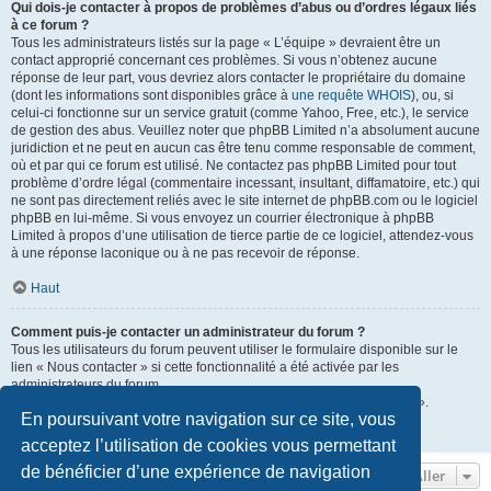
Qui dois-je contacter à propos de problèmes d’abus ou d’ordres légaux liés
à ce forum ?
Tous les administrateurs listés sur la page « L’équipe » devraient être un
contact approprié concernant ces problèmes. Si vous n’obtenez aucune
réponse de leur part, vous devriez alors contacter le propriétaire du domaine
(dont les informations sont disponibles grâce à
une requête WHOIS
), ou, si
celui-ci fonctionne sur un service gratuit (comme Yahoo, Free, etc.), le service
de gestion des abus. Veuillez noter que phpBB Limited n’a absolument aucune
juridiction et ne peut en aucun cas être tenu comme responsable de comment,
où et par qui ce forum est utilisé. Ne contactez pas phpBB Limited pour tout
problème d’ordre légal (commentaire incessant, insultant, diffamatoire, etc.) qui
ne sont pas directement reliés avec le site internet de phpBB.com ou le logiciel
phpBB en lui-même. Si vous envoyez un courrier électronique à phpBB
Limited à propos d’une utilisation de tierce partie de ce logiciel, attendez-vous
à une réponse laconique ou à ne pas recevoir de réponse.
Haut
Comment puis-je contacter un administrateur du forum ?
Tous les utilisateurs du forum peuvent utiliser le formulaire disponible sur le
lien « Nous contacter » si cette fonctionnalité a été activée par les
administrateurs du forum.
Les membres du forum peuvent également utiliser le lien « L’équipe ».
En poursuivant votre navigation sur ce site, vous
Haut
acceptez l’utilisation de cookies vous permettant
de bénéficier d’une expérience de navigation
Aller