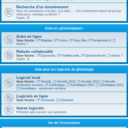
Recherche d'un évenènement
Vous ne connaissez ni le lieu, ni la date, … d'un évènement donné tel qu'une
naissance, mariage ou décès ?
Sujets :
8
Sources généalogiques
Actes en ligne
Sous-forums :
Belgique
,
France
,
Pays-Bas
,
Familysearch
,
Autres ?
Relevés collaboratifs
Sous-forums :
Expoactes
,
Familiekunde
,
Openarchieven
,
Autres ?
Sujets :
1
Aide pour les logiciels de généalogie
Logiciel local
Sous-forums :
Hérédis
,
Hérédis 2024
,
Heredis 2023
,
Heredis
anciennes versions
,
Généatique
,
Généatique 2024
,
Généatique 2023
,
Généatique - anciennes versions
Logiciels en ligne
Sous-forums :
Geneanet
,
Généanet
Autres logiciels
N'hésitez pas à poser vos questions
Vie de l'Association