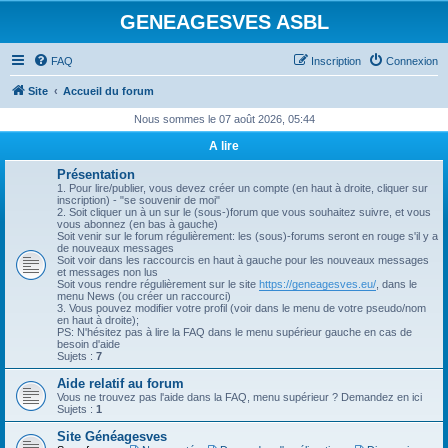
GENEAGESVES ASBL
FAQ
Inscription
Connexion
Site
Accueil du forum
Nous sommes le 07 août 2026, 05:44
A lire
Présentation
1. Pour lire/publier, vous devez créer un compte (en haut à droite, cliquer sur
inscription) - "se souvenir de moi"
2. Soit cliquer un à un sur le (sous-)forum que vous souhaitez suivre, et vous
vous abonnez (en bas à gauche)
Soit venir sur le forum régulièrement: les (sous)-forums seront en rouge s'il y a
de nouveaux messages
Soit voir dans les raccourcis en haut à gauche pour les nouveaux messages
et messages non lus
Soit vous rendre régulièrement sur le site
https://geneagesves.eu/
, dans le
menu News (ou créer un raccourci)
3. Vous pouvez modifier votre profil (voir dans le menu de votre pseudo/nom
en haut à droite);
PS: N'hésitez pas à lire la FAQ dans le menu supérieur gauche en cas de
besoin d'aide
Sujets :
7
Aide relatif au forum
Vous ne trouvez pas l'aide dans la FAQ, menu supérieur ? Demandez en ici
Sujets :
1
Site Généagesves