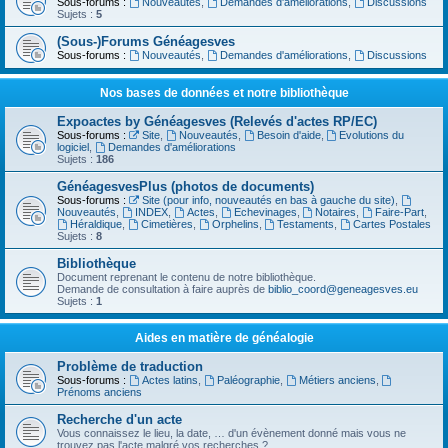
Sous-forums :
Nouveautés
,
Demandes d'améliorations
,
Discussions
Sujets :
5
(Sous-)Forums Généagesves
Sous-forums :
Nouveautés
,
Demandes d'améliorations
,
Discussions
Nos bases de données et notre bibliothèque
Expoactes by Généagesves (Relevés d'actes RP/EC)
Sous-forums :
Site
,
Nouveautés
,
Besoin d'aide
,
Evolutions du
logiciel
,
Demandes d'améliorations
Sujets :
186
GénéagesvesPlus (photos de documents)
Sous-forums :
Site (pour info, nouveautés en bas à gauche du site)
,
Nouveautés
,
INDEX
,
Actes
,
Echevinages
,
Notaires
,
Faire-Part
,
Héraldique
,
Cimetières
,
Orphelins
,
Testaments
,
Cartes Postales
Sujets :
8
Bibliothèque
Document reprenant le contenu de notre bibliothèque.
Demande de consultation à faire auprès de
biblio_coord@geneagesves.eu
Sujets :
1
Aides en matière de généalogie
Problème de traduction
Sous-forums :
Actes latins
,
Paléographie
,
Métiers anciens
,
Prénoms anciens
Recherche d'un acte
Vous connaissez le lieu, la date, … d'un évènement donné mais vous ne
trouvez pas l'acte malgré vos recherches ?