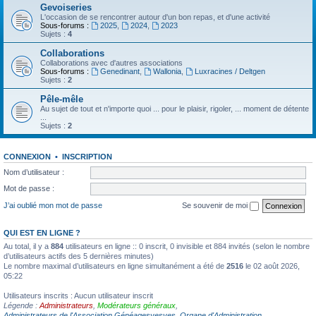
Gevoiseries
L'occasion de se rencontrer autour d'un bon repas, et d'une activité
Sous-forums :
2025
,
2024
,
2023
Sujets :
4
Collaborations
Collaborations avec d'autres associations
Sous-forums :
Genedinant
,
Wallonia
,
Luxracines / Deltgen
Sujets :
2
Pêle-mêle
Au sujet de tout et n'importe quoi ... pour le plaisir, rigoler, ... moment de détente
...
Sujets :
2
CONNEXION
•
INSCRIPTION
Nom d’utilisateur :
Mot de passe :
J’ai oublié mon mot de passe
Se souvenir de moi
QUI EST EN LIGNE ?
Au total, il y a
884
utilisateurs en ligne :: 0 inscrit, 0 invisible et 884 invités (selon le nombre
d’utilisateurs actifs des 5 dernières minutes)
Le nombre maximal d’utilisateurs en ligne simultanément a été de
2516
le 02 août 2026,
05:22
Utilisateurs inscrits : Aucun utilisateur inscrit
Légende :
Administrateurs
,
Modérateurs généraux
,
Administrateurs de l'Association Généagesvesves
,
Organe d'Administration
,