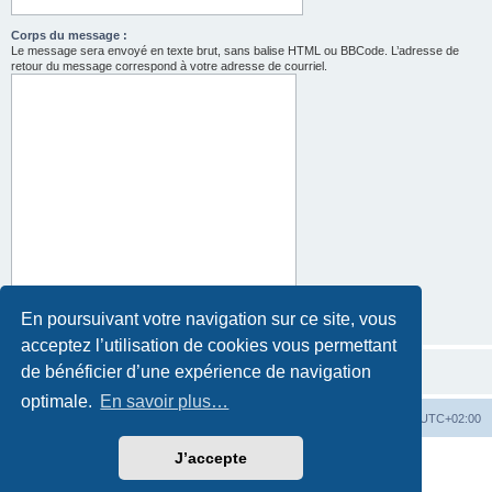
Corps du message :
Le message sera envoyé en texte brut, sans balise HTML ou BBCode. L’adresse de
retour du message correspond à votre adresse de courriel.
En poursuivant votre navigation sur ce site, vous
acceptez l’utilisation de cookies vous permettant
de bénéficier d’une expérience de navigation
optimale.
En savoir plus…
Site
Accueil du forum
Fuseau horaire sur
UTC+02:00
J’accepte
Développé par
phpBB
® Forum Software © phpBB Limited
Traduction française officielle
©
Qiaeru