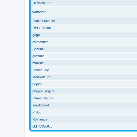
DelwicheJP
vandpatr
Pierre Leboutte
DELOBmich
gegui
clemathide
Sabrina
gilandre
marcus
PlenneGuy
Monikalaurb
peplcq
philippe segers
Plamenalaurb
Jeraldclord
Phil66
RoTreace
G.HANSOUL