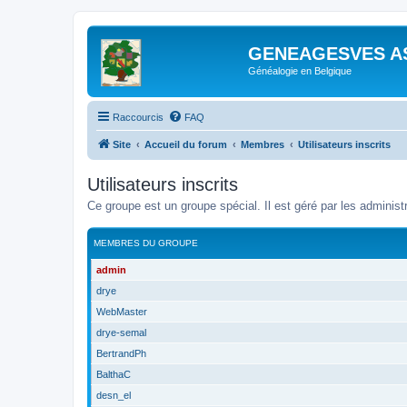
GENEAGESVES A
Généalogie en Belgique
Raccourcis
FAQ
Site
Accueil du forum
Membres
Utilisateurs inscrits
Utilisateurs inscrits
Ce groupe est un groupe spécial. Il est géré par les administ
MEMBRES DU GROUPE
admin
drye
WebMaster
drye-semal
BertrandPh
BalthaC
desn_el