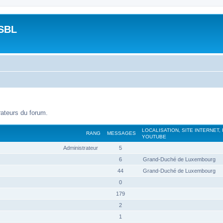
SBL
rateurs du forum.
LOCALISATION, SITE INTERNET,
RANG
MESSAGES
YOUTUBE
Administrateur
5
6
Grand-Duché de Luxembourg
44
Grand-Duché de Luxembourg
0
179
2
1