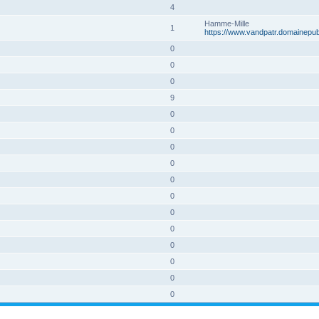
4
Hamme-Mille
1
https://www.vandpatr.domainepubl
0
0
0
9
0
0
0
0
0
0
0
0
0
0
0
0