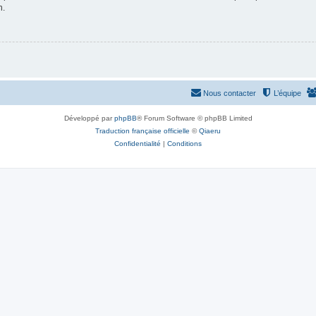
n.
Nous contacter
L’équipe
Développé par
phpBB
® Forum Software © phpBB Limited
Traduction française officielle
©
Qiaeru
Confidentialité
|
Conditions