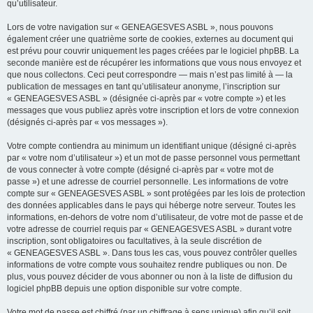
qu’utilisateur.
Lors de votre navigation sur « GENEAGESVES ASBL », nous pouvons
également créer une quatrième sorte de cookies, externes au document qui
est prévu pour couvrir uniquement les pages créées par le logiciel phpBB. La
seconde manière est de récupérer les informations que vous nous envoyez et
que nous collectons. Ceci peut correspondre — mais n’est pas limité à — la
publication de messages en tant qu’utilisateur anonyme, l’inscription sur
« GENEAGESVES ASBL » (désignée ci-après par « votre compte ») et les
messages que vous publiez après votre inscription et lors de votre connexion
(désignés ci-après par « vos messages »).
Votre compte contiendra au minimum un identifiant unique (désigné ci-après
par « votre nom d’utilisateur ») et un mot de passe personnel vous permettant
de vous connecter à votre compte (désigné ci-après par « votre mot de
passe ») et une adresse de courriel personnelle. Les informations de votre
compte sur « GENEAGESVES ASBL » sont protégées par les lois de protection
des données applicables dans le pays qui héberge notre serveur. Toutes les
informations, en-dehors de votre nom d’utilisateur, de votre mot de passe et de
votre adresse de courriel requis par « GENEAGESVES ASBL » durant votre
inscription, sont obligatoires ou facultatives, à la seule discrétion de
« GENEAGESVES ASBL ». Dans tous les cas, vous pouvez contrôler quelles
informations de votre compte vous souhaitez rendre publiques ou non. De
plus, vous pouvez décider de vous abonner ou non à la liste de diffusion du
logiciel phpBB depuis une option disponible sur votre compte.
Votre mot de passe est chiffré (par un chiffrage à sens unique) afin qu’il soit