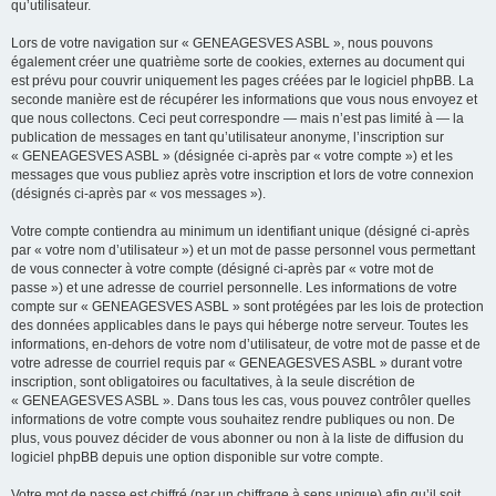
qu’utilisateur.
Lors de votre navigation sur « GENEAGESVES ASBL », nous pouvons
également créer une quatrième sorte de cookies, externes au document qui
est prévu pour couvrir uniquement les pages créées par le logiciel phpBB. La
seconde manière est de récupérer les informations que vous nous envoyez et
que nous collectons. Ceci peut correspondre — mais n’est pas limité à — la
publication de messages en tant qu’utilisateur anonyme, l’inscription sur
« GENEAGESVES ASBL » (désignée ci-après par « votre compte ») et les
messages que vous publiez après votre inscription et lors de votre connexion
(désignés ci-après par « vos messages »).
Votre compte contiendra au minimum un identifiant unique (désigné ci-après
par « votre nom d’utilisateur ») et un mot de passe personnel vous permettant
de vous connecter à votre compte (désigné ci-après par « votre mot de
passe ») et une adresse de courriel personnelle. Les informations de votre
compte sur « GENEAGESVES ASBL » sont protégées par les lois de protection
des données applicables dans le pays qui héberge notre serveur. Toutes les
informations, en-dehors de votre nom d’utilisateur, de votre mot de passe et de
votre adresse de courriel requis par « GENEAGESVES ASBL » durant votre
inscription, sont obligatoires ou facultatives, à la seule discrétion de
« GENEAGESVES ASBL ». Dans tous les cas, vous pouvez contrôler quelles
informations de votre compte vous souhaitez rendre publiques ou non. De
plus, vous pouvez décider de vous abonner ou non à la liste de diffusion du
logiciel phpBB depuis une option disponible sur votre compte.
Votre mot de passe est chiffré (par un chiffrage à sens unique) afin qu’il soit