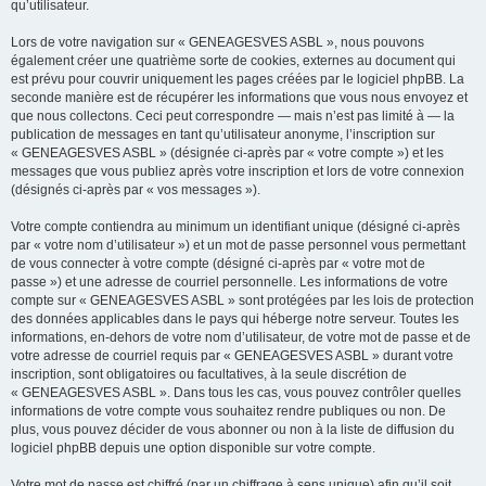
qu’utilisateur.
Lors de votre navigation sur « GENEAGESVES ASBL », nous pouvons
également créer une quatrième sorte de cookies, externes au document qui
est prévu pour couvrir uniquement les pages créées par le logiciel phpBB. La
seconde manière est de récupérer les informations que vous nous envoyez et
que nous collectons. Ceci peut correspondre — mais n’est pas limité à — la
publication de messages en tant qu’utilisateur anonyme, l’inscription sur
« GENEAGESVES ASBL » (désignée ci-après par « votre compte ») et les
messages que vous publiez après votre inscription et lors de votre connexion
(désignés ci-après par « vos messages »).
Votre compte contiendra au minimum un identifiant unique (désigné ci-après
par « votre nom d’utilisateur ») et un mot de passe personnel vous permettant
de vous connecter à votre compte (désigné ci-après par « votre mot de
passe ») et une adresse de courriel personnelle. Les informations de votre
compte sur « GENEAGESVES ASBL » sont protégées par les lois de protection
des données applicables dans le pays qui héberge notre serveur. Toutes les
informations, en-dehors de votre nom d’utilisateur, de votre mot de passe et de
votre adresse de courriel requis par « GENEAGESVES ASBL » durant votre
inscription, sont obligatoires ou facultatives, à la seule discrétion de
« GENEAGESVES ASBL ». Dans tous les cas, vous pouvez contrôler quelles
informations de votre compte vous souhaitez rendre publiques ou non. De
plus, vous pouvez décider de vous abonner ou non à la liste de diffusion du
logiciel phpBB depuis une option disponible sur votre compte.
Votre mot de passe est chiffré (par un chiffrage à sens unique) afin qu’il soit