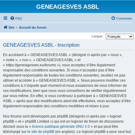
GENEAGESVES ASBL
FAQ
Connexion
Site
Accueil du forum
Langue :
GENEAGESVES ASBL - Inscription
En accédant à « GENEAGESVES ASBL » (désigné ci-après par « nous »,
« notre », « nos », « GENEAGESVES ASBL » et
« https://geneagesves.eu/forums »), vous acceptez d’être légalement
responsable des conditions suivantes. Si vous n’acceptez pas d’être
légalement responsable de toutes les conditions suivantes, veuillez ne pas
utiliser et accéder à « GENEAGESVES ASBL ». Nous pouvons modifier ces
conditions à n’importe quel moment et nous essaierons de vous informer de
ces modifications, bien que nous vous conseillons de vérifier régulièrement
par vous-même. En effet, si vous continuez à participer à « GENEAGESVES
ASBL » après que des modifications aient été effectuées, vous acceptez d’être
légalement responsable des conditions modifiées et mises à jour.
Nos forums sont développés par phpBB (désignés ci-après par « logiciel
phpBB » et « phpBB Limited ») qui est un logiciel de forum de discussions
déclaré sous la «
licence publique générale GNU 2.0
» et qui peut être
téléchargé sur
le site de phpBB
(en anglais). Le logiciel phpBB a pour seul but