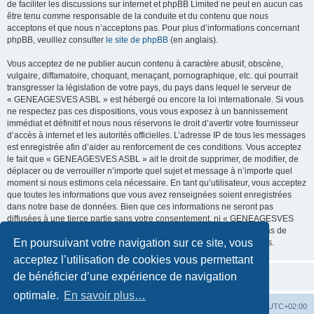
de faciliter les discussions sur internet et phpBB Limited ne peut en aucun cas
être tenu comme responsable de la conduite et du contenu que nous
acceptons et que nous n’acceptons pas. Pour plus d’informations concernant
phpBB, veuillez consulter
le site de phpBB
(en anglais).
Vous acceptez de ne publier aucun contenu à caractère abusif, obscène,
vulgaire, diffamatoire, choquant, menaçant, pornographique, etc. qui pourrait
transgresser la législation de votre pays, du pays dans lequel le serveur de
« GENEAGESVES ASBL » est hébergé ou encore la loi internationale. Si vous
ne respectez pas ces dispositions, vous vous exposez à un bannissement
immédiat et définitif et nous nous réservons le droit d’avertir votre fournisseur
d’accès à internet et les autorités officielles. L’adresse IP de tous les messages
est enregistrée afin d’aider au renforcement de ces conditions. Vous acceptez
le fait que « GENEAGESVES ASBL » ait le droit de supprimer, de modifier, de
déplacer ou de verrouiller n’importe quel sujet et message à n’importe quel
moment si nous estimons cela nécessaire. En tant qu’utilisateur, vous acceptez
que toutes les informations que vous avez renseignées soient enregistrées
dans notre base de données. Bien que ces informations ne seront pas
diffusées à une tierce partie sans votre consentement, ni « GENEAGESVES
ASBL », ni phpBB, ne pourront être tenus comme responsables en cas de
En poursuivant votre navigation sur ce site, vous
tentative de piratage informatique visant à compromettre vos données.
acceptez l’utilisation de cookies vous permettant
de bénéficier d’une expérience de navigation
optimale.
En savoir plus…
Site
Accueil du forum
Fuseau horaire sur
UTC+02:00