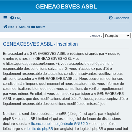
GENEAGESVES ASBL
FAQ
Connexion
Site
Accueil du forum
Langue :
GENEAGESVES ASBL - Inscription
En accédant à « GENEAGESVES ASBL » (désigné ci-après par « nous »,
« notre », « nos », « GENEAGESVES ASBL » et
« https://geneagesves.eu/forums »), vous acceptez d’être légalement
responsable des conditions suivantes. Si vous n’acceptez pas d’être
légalement responsable de toutes les conditions suivantes, veuillez ne pas
utiliser et accéder à « GENEAGESVES ASBL ». Nous pouvons modifier ces
conditions à n’importe quel moment et nous essaierons de vous informer de
ces modifications, bien que nous vous conseillons de vérifier régulièrement
par vous-même. En effet, si vous continuez à participer à « GENEAGESVES
ASBL » après que des modifications aient été effectuées, vous acceptez d’être
légalement responsable des conditions modifiées et mises à jour.
Nos forums sont développés par phpBB (désignés ci-après par « logiciel
phpBB » et « phpBB Limited ») qui est un logiciel de forum de discussions
déclaré sous la «
licence publique générale GNU 2.0
» et qui peut être
téléchargé sur
le site de phpBB
(en anglais). Le logiciel phpBB a pour seul but