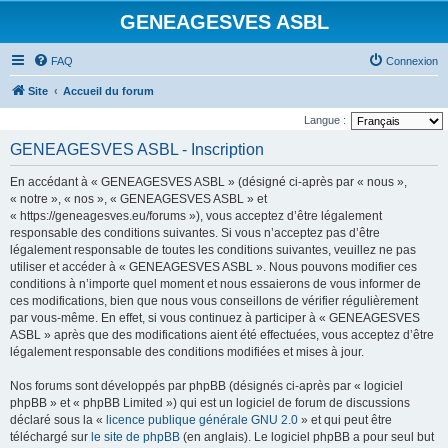
GENEAGESVES ASBL
FAQ
Connexion
Site
Accueil du forum
Langue :
GENEAGESVES ASBL - Inscription
En accédant à « GENEAGESVES ASBL » (désigné ci-après par « nous »,
« notre », « nos », « GENEAGESVES ASBL » et
« https://geneagesves.eu/forums »), vous acceptez d’être légalement
responsable des conditions suivantes. Si vous n’acceptez pas d’être
légalement responsable de toutes les conditions suivantes, veuillez ne pas
utiliser et accéder à « GENEAGESVES ASBL ». Nous pouvons modifier ces
conditions à n’importe quel moment et nous essaierons de vous informer de
ces modifications, bien que nous vous conseillons de vérifier régulièrement
par vous-même. En effet, si vous continuez à participer à « GENEAGESVES
ASBL » après que des modifications aient été effectuées, vous acceptez d’être
légalement responsable des conditions modifiées et mises à jour.
Nos forums sont développés par phpBB (désignés ci-après par « logiciel
phpBB » et « phpBB Limited ») qui est un logiciel de forum de discussions
déclaré sous la «
licence publique générale GNU 2.0
» et qui peut être
téléchargé sur
le site de phpBB
(en anglais). Le logiciel phpBB a pour seul but