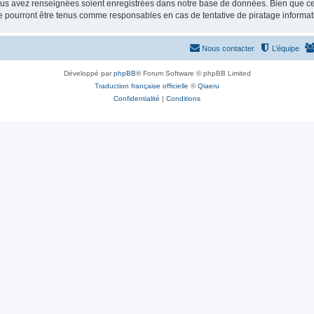
vous avez renseignées soient enregistrées dans notre base de données. Bien que ces
ourront être tenus comme responsables en cas de tentative de piratage informat
Nous contacter
L’équipe
Développé par
phpBB
® Forum Software © phpBB Limited
Traduction française officielle
©
Qiaeru
Confidentialité
|
Conditions