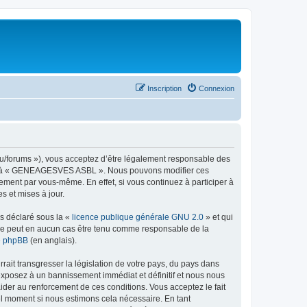
Inscription
Connexion
forums »), vous acceptez d’être légalement responsable des
céder à « GENEAGESVES ASBL ». Nous pouvons modifier ces
ement par vous-même. En effet, si vous continuez à participer à
 et mises à jour.
ns déclaré sous la «
licence publique générale GNU 2.0
» et qui
ed ne peut en aucun cas être tenu comme responsable de la
de phpBB
(en anglais).
ait transgresser la législation de votre pays, du pays dans
xposez à un bannissement immédiat et définitif et nous nous
d’aider au renforcement de ces conditions. Vous acceptez le fait
l moment si nous estimons cela nécessaire. En tant