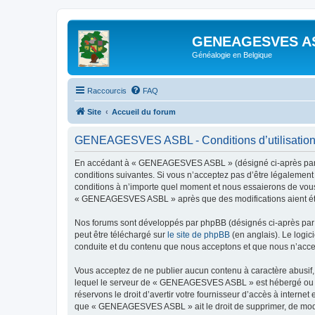
GENEAGESVES A
Généalogie en Belgique
Raccourcis
FAQ
Site
Accueil du forum
GENEAGESVES ASBL - Conditions d’utilisatio
En accédant à « GENEAGESVES ASBL » (désigné ci-après par «
conditions suivantes. Si vous n’acceptez pas d’être légalemen
conditions à n’importe quel moment et nous essaierons de vous 
« GENEAGESVES ASBL » après que des modifications aient été e
Nos forums sont développés par phpBB (désignés ci-après par «
peut être téléchargé sur
le site de phpBB
(en anglais). Le logic
conduite et du contenu que nous acceptons et que nous n’acce
Vous acceptez de ne publier aucun contenu à caractère abusif, 
lequel le serveur de « GENEAGESVES ASBL » est hébergé ou enco
réservons le droit d’avertir votre fournisseur d’accès à internet
que « GENEAGESVES ASBL » ait le droit de supprimer, de modifi