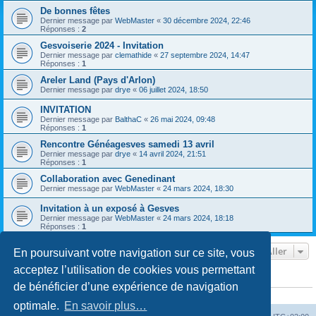
De bonnes fêtes
Dernier message par
WebMaster
«
30 décembre 2024, 22:46
Réponses :
2
Gesvoiserie 2024 - Invitation
Dernier message par
clemathide
«
27 septembre 2024, 14:47
Réponses :
1
Areler Land (Pays d'Arlon)
Dernier message par
drye
«
06 juillet 2024, 18:50
INVITATION
Dernier message par
BalthaC
«
26 mai 2024, 09:48
Réponses :
1
Rencontre Généagesves samedi 13 avril
Dernier message par
drye
«
14 avril 2024, 21:51
Réponses :
1
Collaboration avec Genedinant
Dernier message par
WebMaster
«
24 mars 2024, 18:30
Invitation à un exposé à Gesves
Dernier message par
WebMaster
«
24 mars 2024, 18:18
Réponses :
1
Aller
En poursuivant votre navigation sur ce site, vous
acceptez l’utilisation de cookies vous permettant
QUI EST EN LIGNE ?
de bénéficier d’une expérience de navigation
Utilisateurs parcourant ce forum : Aucun utilisateur inscrit et 1 invité
optimale.
En savoir plus…