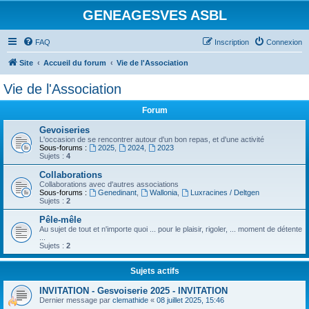
GENEAGESVES ASBL
FAQ
Inscription
Connexion
Site
Accueil du forum
Vie de l'Association
Vie de l'Association
Forum
Gevoiseries
L'occasion de se rencontrer autour d'un bon repas, et d'une activité
Sous-forums :
2025
,
2024
,
2023
Sujets :
4
Collaborations
Collaborations avec d'autres associations
Sous-forums :
Genedinant
,
Wallonia
,
Luxracines / Deltgen
Sujets :
2
Pêle-mêle
Au sujet de tout et n'importe quoi ... pour le plaisir, rigoler, ... moment de détente
...
Sujets :
2
Sujets actifs
INVITATION - Gesvoiserie 2025 - INVITATION
Dernier message par
clemathide
«
08 juillet 2025, 15:46