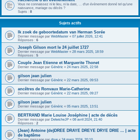
Vous ne connaissez ni le lieu, ni la date, … d'un évènement donné tel qu'une
naissance, mariage ou décès ?
Sujets :
8
Sujets actifs
Ik zoek de geboortedatum van Herman Sorée
Dernier message par
WebMaster
«
07 juillet 2026, 12:41
Réponses :
6
Joseph Gilson mort le 24 juillet 1727
Dernier message par
WebMaster
«
28 mars 2025, 18:59
Réponses :
5
Couple Jean Etienne et Marguerite Thonet
Dernier message par
Généric
«
24 mars 2025, 22:58
gilson jean julien
Dernier message par
Généric
«
22 mars 2025, 09:53
ancêtres de Ronvaux Marie-Catherine
Dernier message par
Généric
«
22 mars 2025, 09:27
gilson jean julien
Dernier message par
Généric
«
05 mars 2025, 13:51
BERTRAND Marie Louise Joséphine | acte de décès
Dernier message par
DelwicheJP
«
08 avril 2024, 21:40
Réponses :
2
(Jean) Antoine (de)DREE DRAYE DREYE DRYE DRIE ... | acte
de baptême
Dernier message par
drye
«
24 mars 2024, 20:10