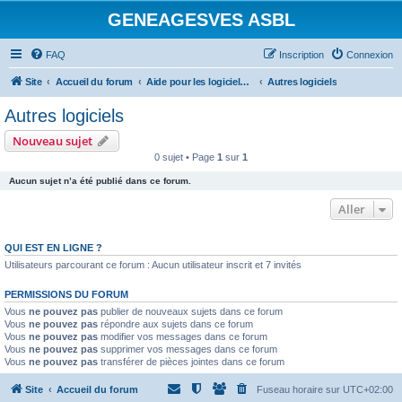
GENEAGESVES ASBL
FAQ
Inscription
Connexion
Site
Accueil du forum
Aide pour les logiciels de généalogie
Autres logiciels
Autres logiciels
Nouveau sujet
0 sujet • Page
1
sur
1
Aucun sujet n’a été publié dans ce forum.
Aller
QUI EST EN LIGNE ?
Utilisateurs parcourant ce forum : Aucun utilisateur inscrit et 7 invités
PERMISSIONS DU FORUM
Vous
ne pouvez pas
publier de nouveaux sujets dans ce forum
Vous
ne pouvez pas
répondre aux sujets dans ce forum
Vous
ne pouvez pas
modifier vos messages dans ce forum
Vous
ne pouvez pas
supprimer vos messages dans ce forum
Vous
ne pouvez pas
transférer de pièces jointes dans ce forum
Site
Accueil du forum
Fuseau horaire sur
UTC+02:00