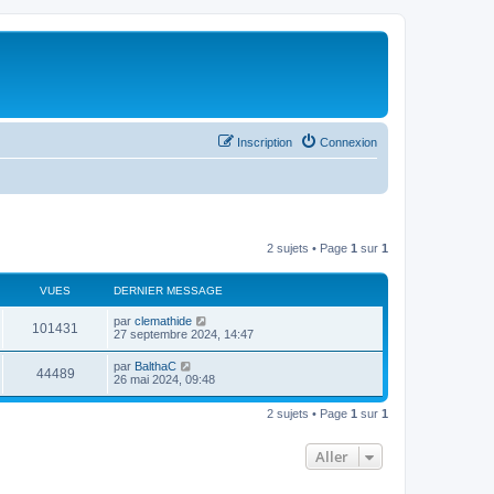
Inscription
Connexion
2 sujets • Page
1
sur
1
VUES
DERNIER MESSAGE
par
clemathide
101431
27 septembre 2024, 14:47
par
BalthaC
44489
26 mai 2024, 09:48
2 sujets • Page
1
sur
1
Aller