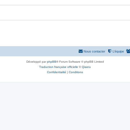
Nous contacter
L’équipe
Développé par
phpBB
® Forum Software © phpBB Limited
Traduction française officielle
©
Qiaeru
Confidentialité
|
Conditions