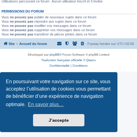
Utilisateurs parcourant ce forum : Aucun utilisateur inscrit et 3 invités
PERMISSIONS DU FORUM
Vous
ne pouvez pas
publier de nouveaux sujets dans ce forum
Vous
ne pouvez pas
répondre aux sujets dans ce forum
Vous
ne pouvez pas
modifier vos messages dans ce forum
Vous
ne pouvez pas
supprimer vos messages dans ce forum
Vous
ne pouvez pas
transférer de pièces jointes dans ce forum
Site
Accueil du forum
Fuseau horaire sur
UTC+02:00
Développé par
phpBB
® Forum Software © phpBB Limited
Traduction française officielle
©
Qiaeru
Confidentialité
|
Conditions
En poursuivant votre navigation sur ce site, vous
acceptez l’utilisation de cookies vous permettant
de bénéficier d’une expérience de navigation
optimale.
En savoir plus…
J’accepte