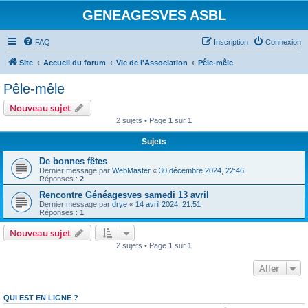
GENEAGESVES ASBL
FAQ
Inscription
Connexion
Site
Accueil du forum
Vie de l'Association
Pêle-mêle
Pêle-mêle
Nouveau sujet
2 sujets • Page
1
sur
1
Sujets
De bonnes fêtes
Dernier message par
WebMaster
«
30 décembre 2024, 22:46
Réponses :
2
Rencontre Généagesves samedi 13 avril
Dernier message par
drye
«
14 avril 2024, 21:51
Réponses :
1
Nouveau sujet
2 sujets • Page
1
sur
1
Aller
QUI EST EN LIGNE ?