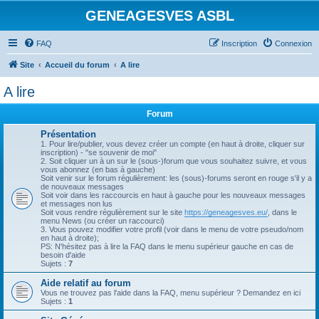
GENEAGESVES ASBL
FAQ
Inscription
Connexion
Site
Accueil du forum
A lire
A lire
Forum
Présentation
1. Pour lire/publier, vous devez créer un compte (en haut à droite, cliquer sur
inscription) - "se souvenir de moi"
2. Soit cliquer un à un sur le (sous-)forum que vous souhaitez suivre, et vous
vous abonnez (en bas à gauche)
Soit venir sur le forum régulièrement: les (sous)-forums seront en rouge s'il y a
de nouveaux messages
Soit voir dans les raccourcis en haut à gauche pour les nouveaux messages
et messages non lus
Soit vous rendre régulièrement sur le site
https://geneagesves.eu/
, dans le
menu News (ou créer un raccourci)
3. Vous pouvez modifier votre profil (voir dans le menu de votre pseudo/nom
en haut à droite);
PS: N'hésitez pas à lire la FAQ dans le menu supérieur gauche en cas de
besoin d'aide
Sujets :
7
Aide relatif au forum
Vous ne trouvez pas l'aide dans la FAQ, menu supérieur ? Demandez en ici
Sujets :
1