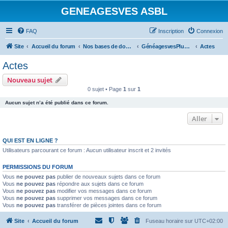
GENEAGESVES ASBL
FAQ
Inscription
Connexion
Site
Accueil du forum
Nos bases de données et notre bibliothèque
GénéagesvesPlus (photos de documents)
Actes
Actes
Nouveau sujet
0 sujet • Page
1
sur
1
Aucun sujet n’a été publié dans ce forum.
Aller
QUI EST EN LIGNE ?
Utilisateurs parcourant ce forum : Aucun utilisateur inscrit et 2 invités
PERMISSIONS DU FORUM
Vous
ne pouvez pas
publier de nouveaux sujets dans ce forum
Vous
ne pouvez pas
répondre aux sujets dans ce forum
Vous
ne pouvez pas
modifier vos messages dans ce forum
Vous
ne pouvez pas
supprimer vos messages dans ce forum
Vous
ne pouvez pas
transférer de pièces jointes dans ce forum
Site
Accueil du forum
Fuseau horaire sur
UTC+02:00