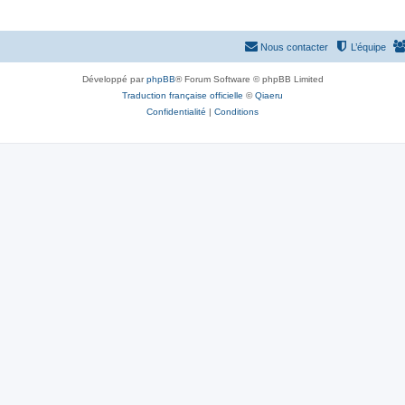
Nous contacter
L’équipe
Développé par
phpBB
® Forum Software © phpBB Limited
Traduction française officielle
©
Qiaeru
Confidentialité
|
Conditions