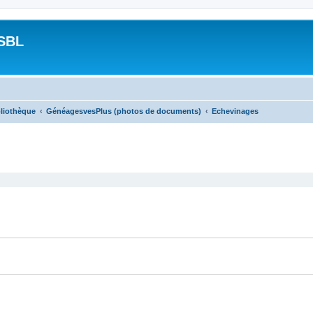
SBL
bliothèque
GénéagesvesPlus (photos de documents)
Echevinages