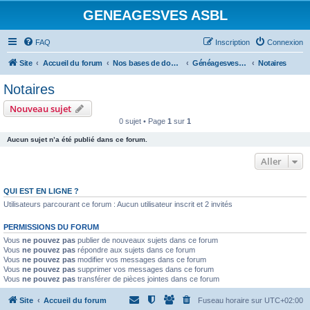
GENEAGESVES ASBL
FAQ
Inscription
Connexion
Site
Accueil du forum
Nos bases de données et notre bibliothèque
GénéagesvesPlus (photos de documents)
Notaires
Notaires
Nouveau sujet
0 sujet • Page
1
sur
1
Aucun sujet n’a été publié dans ce forum.
Aller
QUI EST EN LIGNE ?
Utilisateurs parcourant ce forum : Aucun utilisateur inscrit et 2 invités
PERMISSIONS DU FORUM
Vous
ne pouvez pas
publier de nouveaux sujets dans ce forum
Vous
ne pouvez pas
répondre aux sujets dans ce forum
Vous
ne pouvez pas
modifier vos messages dans ce forum
Vous
ne pouvez pas
supprimer vos messages dans ce forum
Vous
ne pouvez pas
transférer de pièces jointes dans ce forum
Site
Accueil du forum
Fuseau horaire sur
UTC+02:00