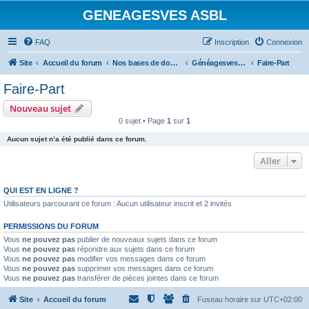
GENEAGESVES ASBL
FAQ
Inscription
Connexion
Site
Accueil du forum
Nos bases de données et notre bibliothèque
GénéagesvesPlus (photos de documents)
Faire-Part
Faire-Part
Nouveau sujet
0 sujet • Page
1
sur
1
Aucun sujet n’a été publié dans ce forum.
Aller
QUI EST EN LIGNE ?
Utilisateurs parcourant ce forum : Aucun utilisateur inscrit et 2 invités
PERMISSIONS DU FORUM
Vous
ne pouvez pas
publier de nouveaux sujets dans ce forum
Vous
ne pouvez pas
répondre aux sujets dans ce forum
Vous
ne pouvez pas
modifier vos messages dans ce forum
Vous
ne pouvez pas
supprimer vos messages dans ce forum
Vous
ne pouvez pas
transférer de pièces jointes dans ce forum
Site
Accueil du forum
Fuseau horaire sur
UTC+02:00