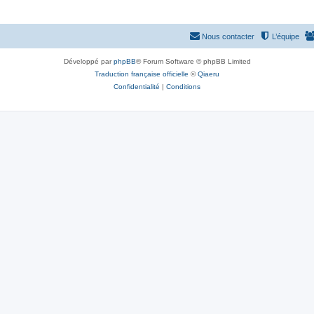
Nous contacter
L’équipe
Développé par
phpBB
® Forum Software © phpBB Limited
Traduction française officielle
©
Qiaeru
Confidentialité
|
Conditions