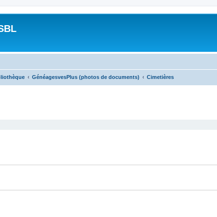
SBL
bliothèque
GénéagesvesPlus (photos de documents)
Cimetières