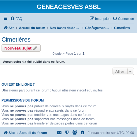
GENEAGESVES ASBL
FAQ
Inscription
Connexion
Site
Accueil du forum
Nos bases de données et notre bibliothèque
GénéagesvesPlus (photos de documents)
Cimetières
Cimetières
Nouveau sujet
0 sujet • Page
1
sur
1
Aucun sujet n’a été publié dans ce forum.
Aller
QUI EST EN LIGNE ?
Utilisateurs parcourant ce forum : Aucun utilisateur inscrit et 5 invités
PERMISSIONS DU FORUM
Vous
ne pouvez pas
publier de nouveaux sujets dans ce forum
Vous
ne pouvez pas
répondre aux sujets dans ce forum
Vous
ne pouvez pas
modifier vos messages dans ce forum
Vous
ne pouvez pas
supprimer vos messages dans ce forum
Vous
ne pouvez pas
transférer de pièces jointes dans ce forum
Site
Accueil du forum
Fuseau horaire sur
UTC+02:00