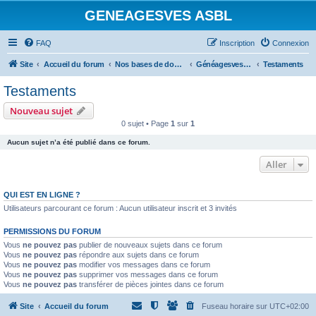
GENEAGESVES ASBL
FAQ
Inscription
Connexion
Site
Accueil du forum
Nos bases de données et notre bibliothèque
GénéagesvesPlus (photos de documents)
Testaments
Testaments
Nouveau sujet
0 sujet • Page
1
sur
1
Aucun sujet n’a été publié dans ce forum.
Aller
QUI EST EN LIGNE ?
Utilisateurs parcourant ce forum : Aucun utilisateur inscrit et 3 invités
PERMISSIONS DU FORUM
Vous
ne pouvez pas
publier de nouveaux sujets dans ce forum
Vous
ne pouvez pas
répondre aux sujets dans ce forum
Vous
ne pouvez pas
modifier vos messages dans ce forum
Vous
ne pouvez pas
supprimer vos messages dans ce forum
Vous
ne pouvez pas
transférer de pièces jointes dans ce forum
Site
Accueil du forum
Fuseau horaire sur
UTC+02:00