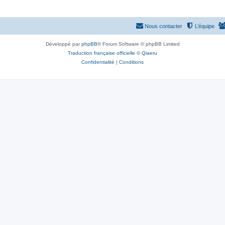
Nous contacter
L’équipe
Développé par
phpBB
® Forum Software © phpBB Limited
Traduction française officielle
©
Qiaeru
Confidentialité
|
Conditions