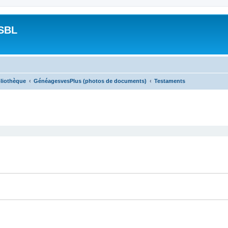
SBL
bliothèque
GénéagesvesPlus (photos de documents)
Testaments