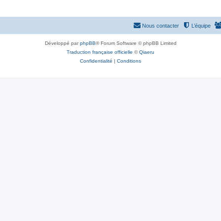
Nous contacter
L’équipe
Développé par
phpBB
® Forum Software © phpBB Limited
Traduction française officielle
©
Qiaeru
Confidentialité
|
Conditions