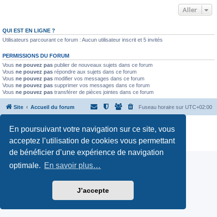
Aller
QUI EST EN LIGNE ?
Utilisateurs parcourant ce forum : Aucun utilisateur inscrit et 5 invités
PERMISSIONS DU FORUM
Vous
ne pouvez pas
publier de nouveaux sujets dans ce forum
Vous
ne pouvez pas
répondre aux sujets dans ce forum
Vous
ne pouvez pas
modifier vos messages dans ce forum
Vous
ne pouvez pas
supprimer vos messages dans ce forum
Vous
ne pouvez pas
transférer de pièces jointes dans ce forum
Site
Accueil du forum
Fuseau horaire sur
UTC+02:00
Développé par
phpBB
® Forum Software © phpBB Limited
En poursuivant votre navigation sur ce site, vous
Traduction française officielle
©
Qiaeru
acceptez l’utilisation de cookies vous permettant
Confidentialité
|
Conditions
de bénéficier d’une expérience de navigation
optimale.
En savoir plus…
J’accepte