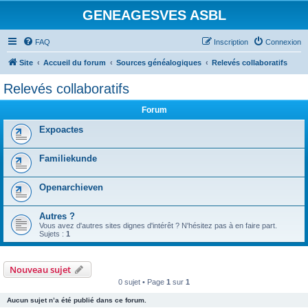
GENEAGESVES ASBL
FAQ
Inscription
Connexion
Site
Accueil du forum
Sources généalogiques
Relevés collaboratifs
Relevés collaboratifs
Forum
Expoactes
Familiekunde
Openarchieven
Autres ?
Vous avez d'autres sites dignes d'intérêt ? N'hésitez pas à en faire part.
Sujets :
1
Nouveau sujet
0 sujet • Page
1
sur
1
Aucun sujet n’a été publié dans ce forum.