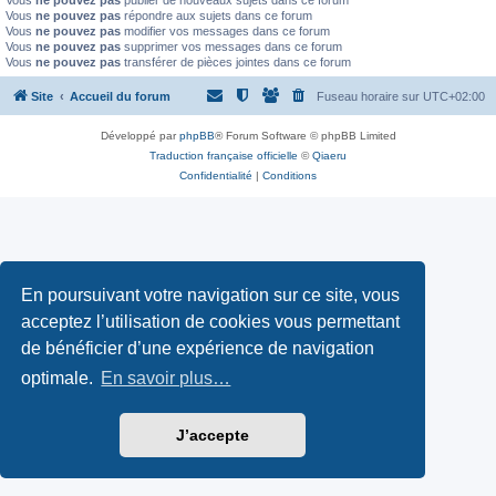
Vous
ne pouvez pas
publier de nouveaux sujets dans ce forum
Vous
ne pouvez pas
répondre aux sujets dans ce forum
Vous
ne pouvez pas
modifier vos messages dans ce forum
Vous
ne pouvez pas
supprimer vos messages dans ce forum
Vous
ne pouvez pas
transférer de pièces jointes dans ce forum
Site
Accueil du forum
Fuseau horaire sur
UTC+02:00
Développé par
phpBB
® Forum Software © phpBB Limited
Traduction française officielle
©
Qiaeru
Confidentialité
|
Conditions
En poursuivant votre navigation sur ce site, vous
acceptez l’utilisation de cookies vous permettant
de bénéficier d’une expérience de navigation
optimale.
En savoir plus…
J’accepte