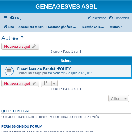
GENEAGESVES ASBL
FAQ
Inscription
Connexion
Site
Accueil du forum
Sources généalogiques
Relevés collaboratifs
Autres ?
Autres ?
Nouveau sujet
1 sujet • Page
1
sur
1
Sujets
Cimetières de l’entité d’OHEY
Dernier message par
WebMaster
«
20 juin 2025, 08:51
Nouveau sujet
1 sujet • Page
1
sur
1
Aller
QUI EST EN LIGNE ?
Utilisateurs parcourant ce forum : Aucun utilisateur inscrit et 2 invités
PERMISSIONS DU FORUM