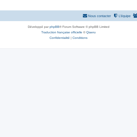
Nous contacter
L’équipe
Développé par
phpBB
® Forum Software © phpBB Limited
Traduction française officielle
©
Qiaeru
Confidentialité
|
Conditions