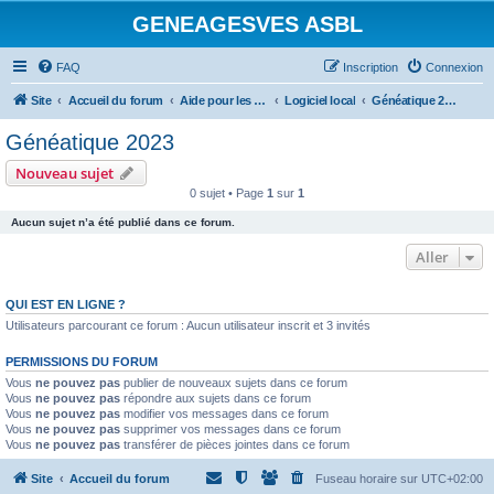
GENEAGESVES ASBL
FAQ
Inscription
Connexion
Site
Accueil du forum
Aide pour les logiciels de généalogie
Logiciel local
Généatique 2023
Généatique 2023
Nouveau sujet
0 sujet • Page
1
sur
1
Aucun sujet n’a été publié dans ce forum.
Aller
QUI EST EN LIGNE ?
Utilisateurs parcourant ce forum : Aucun utilisateur inscrit et 3 invités
PERMISSIONS DU FORUM
Vous
ne pouvez pas
publier de nouveaux sujets dans ce forum
Vous
ne pouvez pas
répondre aux sujets dans ce forum
Vous
ne pouvez pas
modifier vos messages dans ce forum
Vous
ne pouvez pas
supprimer vos messages dans ce forum
Vous
ne pouvez pas
transférer de pièces jointes dans ce forum
Site
Accueil du forum
Fuseau horaire sur
UTC+02:00