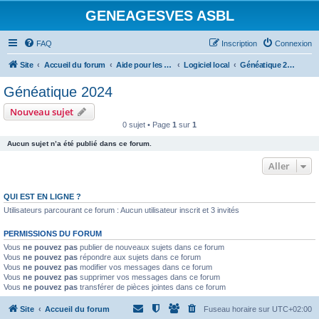
GENEAGESVES ASBL
FAQ
Inscription
Connexion
Site
Accueil du forum
Aide pour les logiciels de généalogie
Logiciel local
Généatique 2024
Généatique 2024
Nouveau sujet
0 sujet • Page
1
sur
1
Aucun sujet n’a été publié dans ce forum.
Aller
QUI EST EN LIGNE ?
Utilisateurs parcourant ce forum : Aucun utilisateur inscrit et 3 invités
PERMISSIONS DU FORUM
Vous
ne pouvez pas
publier de nouveaux sujets dans ce forum
Vous
ne pouvez pas
répondre aux sujets dans ce forum
Vous
ne pouvez pas
modifier vos messages dans ce forum
Vous
ne pouvez pas
supprimer vos messages dans ce forum
Vous
ne pouvez pas
transférer de pièces jointes dans ce forum
Site
Accueil du forum
Fuseau horaire sur
UTC+02:00