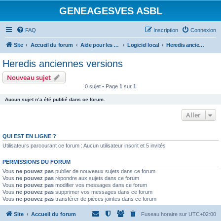
GENEAGESVES ASBL
FAQ
Inscription
Connexion
Site
Accueil du forum
Aide pour les logiciels de généalogie
Logiciel local
Heredis anciennes versions
Heredis anciennes versions
Nouveau sujet
0 sujet • Page
1
sur
1
Aucun sujet n’a été publié dans ce forum.
Aller
QUI EST EN LIGNE ?
Utilisateurs parcourant ce forum : Aucun utilisateur inscrit et 5 invités
PERMISSIONS DU FORUM
Vous
ne pouvez pas
publier de nouveaux sujets dans ce forum
Vous
ne pouvez pas
répondre aux sujets dans ce forum
Vous
ne pouvez pas
modifier vos messages dans ce forum
Vous
ne pouvez pas
supprimer vos messages dans ce forum
Vous
ne pouvez pas
transférer de pièces jointes dans ce forum
Site
Accueil du forum
Fuseau horaire sur
UTC+02:00