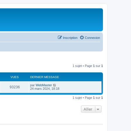
Inscription
Connexion
1 sujet • Page
1
sur
1
VUES
DERNIER MESSAGE
par
WebMaster
93236
24 mars 2024, 18:18
1 sujet • Page
1
sur
1
Aller