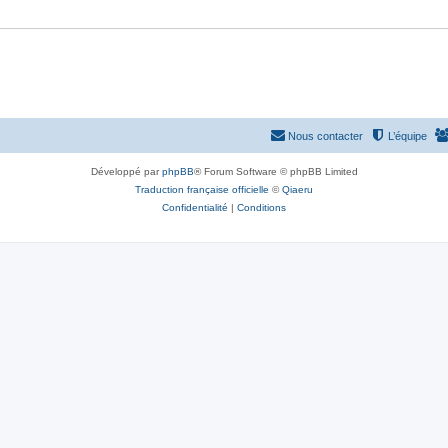
Nous contacter
L’équipe
Développé par
phpBB
® Forum Software © phpBB Limited
Traduction française officielle
©
Qiaeru
Confidentialité
|
Conditions