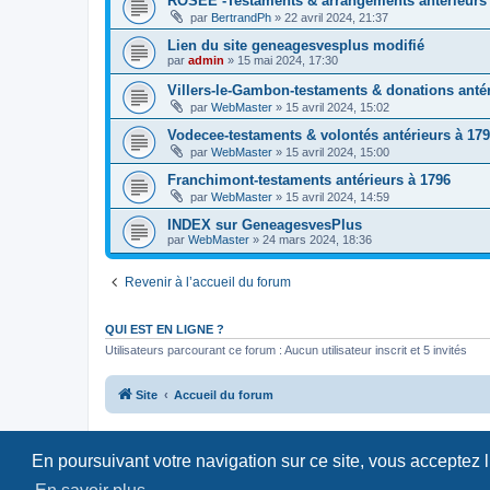
ROSEE -Testaments & arrangements antérieurs 
par
BertrandPh
»
22 avril 2024, 21:37
Lien du site geneagesvesplus modifié
par
admin
»
15 mai 2024, 17:30
Villers-le-Gambon-testaments & donations antér
par
WebMaster
»
15 avril 2024, 15:02
Vodecee-testaments & volontés antérieurs à 17
par
WebMaster
»
15 avril 2024, 15:00
Franchimont-testaments antérieurs à 1796
par
WebMaster
»
15 avril 2024, 14:59
INDEX sur GeneagesvesPlus
par
WebMaster
»
24 mars 2024, 18:36
Revenir à l’accueil du forum
QUI EST EN LIGNE ?
Utilisateurs parcourant ce forum : Aucun utilisateur inscrit et 5 invités
Site
Accueil du forum
En poursuivant votre navigation sur ce site, vous acceptez 