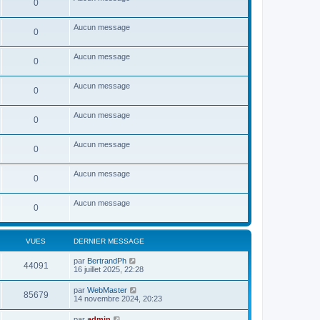
e
0
e
r
r
l
n
e
Aucun message
0
i
d
e
e
r
r
Aucun message
m
0
n
e
i
s
e
s
Aucun message
r
0
a
m
g
e
e
s
Aucun message
0
s
a
g
Aucun message
e
0
Aucun message
0
Aucun message
0
VUES
DERNIER MESSAGE
par
BertrandPh
44091
16 juillet 2025, 22:28
par
WebMaster
85679
14 novembre 2024, 20:23
par
admin