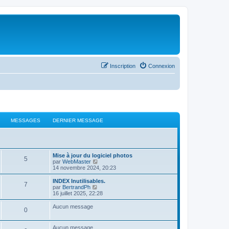
Inscription
Connexion
MESSAGES
DERNIER MESSAGE
Mise à jour du logiciel photos
5
C
par
WebMaster
o
14 novembre 2024, 20:23
n
s
INDEX Inutilisables.
7
u
C
par
BertrandPh
l
o
16 juillet 2025, 22:28
t
n
e
s
Aucun message
0
r
u
l
l
e
t
Aucun message
d