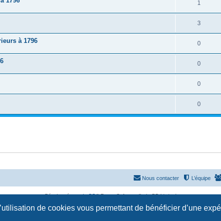
à 1796
1
3
ieurs à 1796
0
96
0
0
0
Nous contacter
L’équipe
Développé par
phpBB
® Forum Software © phpBB Limited
Traduction française officielle
©
Qiaeru
l’utilisation de cookies vous permettant de bénéficier d’une exp
Confidentialité
|
Conditions