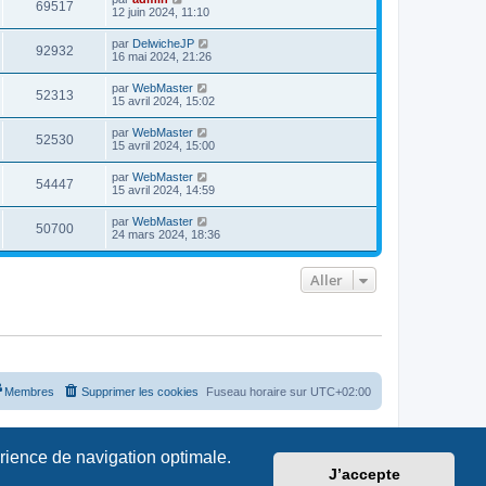
69517
12 juin 2024, 11:10
par
DelwicheJP
92932
16 mai 2024, 21:26
par
WebMaster
52313
15 avril 2024, 15:02
par
WebMaster
52530
15 avril 2024, 15:00
par
WebMaster
54447
15 avril 2024, 14:59
par
WebMaster
50700
24 mars 2024, 18:36
Aller
Membres
Supprimer les cookies
Fuseau horaire sur
UTC+02:00
érience de navigation optimale.
J’accepte