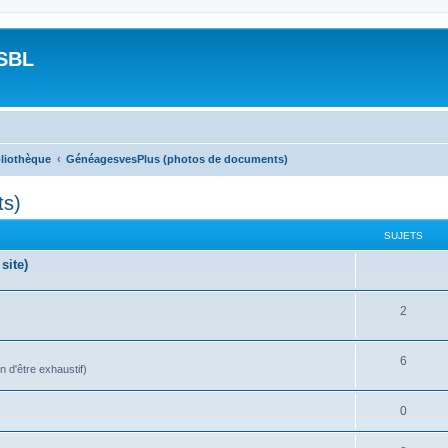
SBL
bliothèque
GénéagesvesPlus (photos de documents)
ts)
SUJETS
site)
2
6
n d'être exhaustif)
0