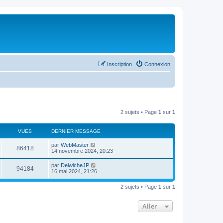
Inscription
Connexion
2 sujets • Page
1
sur
1
VUES
DERNIER MESSAGE
par
WebMaster
86418
14 novembre 2024, 20:23
par
DelwicheJP
94184
16 mai 2024, 21:26
2 sujets • Page
1
sur
1
Aller