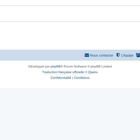
Nous contacter
L’équipe
Développé par
phpBB
® Forum Software © phpBB Limited
Traduction française officielle
©
Qiaeru
Confidentialité
|
Conditions