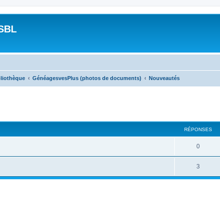
SBL
bliothèque
GénéagesvesPlus (photos de documents)
Nouveautés
RÉPONSES
0
3