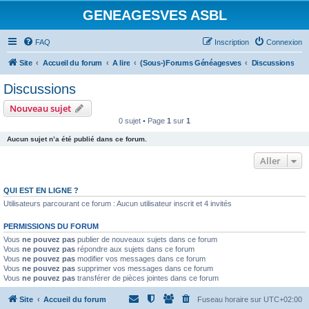
GENEAGESVES ASBL
FAQ
Inscription
Connexion
Site
Accueil du forum
A lire
(Sous-)Forums Généagesves
Discussions
Discussions
Nouveau sujet
0 sujet • Page
1
sur
1
Aucun sujet n’a été publié dans ce forum.
Aller
QUI EST EN LIGNE ?
Utilisateurs parcourant ce forum : Aucun utilisateur inscrit et 4 invités
PERMISSIONS DU FORUM
Vous
ne pouvez pas
publier de nouveaux sujets dans ce forum
Vous
ne pouvez pas
répondre aux sujets dans ce forum
Vous
ne pouvez pas
modifier vos messages dans ce forum
Vous
ne pouvez pas
supprimer vos messages dans ce forum
Vous
ne pouvez pas
transférer de pièces jointes dans ce forum
Site
Accueil du forum
Fuseau horaire sur
UTC+02:00