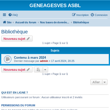
GENEAGESVES ASBL
FAQ
Inscription
Connexion
Site
Accueil du forum
Nos bases de données et notre bibliothèque
Bibliothèque
Bibliothèque
Nouveau sujet
1 sujet • Page
1
sur
1
Sujets
Contenu à mars 2024
Dernier message par
admin
«
17 avril 2024, 20:25
Nouveau sujet
1 sujet • Page
1
sur
1
Aller
QUI EST EN LIGNE ?
Utilisateurs parcourant ce forum : Aucun utilisateur inscrit et 2 invités
PERMISSIONS DU FORUM