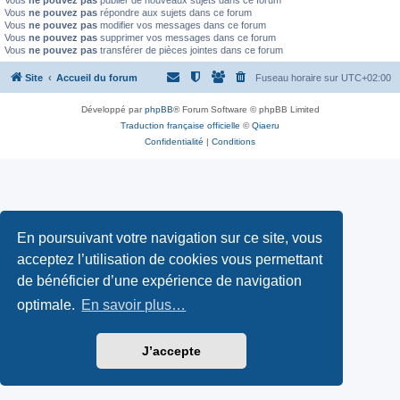
Vous
ne pouvez pas
publier de nouveaux sujets dans ce forum
Vous
ne pouvez pas
répondre aux sujets dans ce forum
Vous
ne pouvez pas
modifier vos messages dans ce forum
Vous
ne pouvez pas
supprimer vos messages dans ce forum
Vous
ne pouvez pas
transférer de pièces jointes dans ce forum
Site
Accueil du forum
Fuseau horaire sur
UTC+02:00
Développé par
phpBB
® Forum Software © phpBB Limited
Traduction française officielle
©
Qiaeru
Confidentialité
|
Conditions
En poursuivant votre navigation sur ce site, vous
acceptez l’utilisation de cookies vous permettant
de bénéficier d’une expérience de navigation
optimale.
En savoir plus…
J’accepte