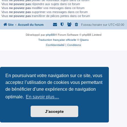
Vous
ne pouvez pas
publier de nouveaux sujets dans ce forum
Vous
ne pouvez pas
répondre aux sujets dans ce forum
Vous
ne pouvez pas
modifier vos messages dans ce forum
Vous
ne pouvez pas
supprimer vos messages dans ce forum
Vous
ne pouvez pas
transférer de pièces jointes dans ce forum
Site
Accueil du forum
Fuseau horaire sur
UTC+02:00
Développé par
phpBB
® Forum Software © phpBB Limited
Traduction française officielle
©
Qiaeru
Confidentialité
|
Conditions
En poursuivant votre navigation sur ce site, vous
acceptez l’utilisation de cookies vous permettant
de bénéficier d’une expérience de navigation
optimale.
En savoir plus…
J’accepte