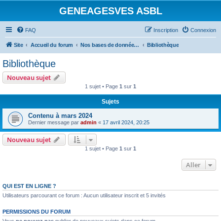
GENEAGESVES ASBL
FAQ
Inscription
Connexion
Site
Accueil du forum
Nos bases de données et notre bibliothèque
Bibliothèque
Bibliothèque
Nouveau sujet
1 sujet • Page
1
sur
1
Sujets
Contenu à mars 2024
Dernier message par
admin
«
17 avril 2024, 20:25
Nouveau sujet
1 sujet • Page
1
sur
1
Aller
QUI EST EN LIGNE ?
Utilisateurs parcourant ce forum : Aucun utilisateur inscrit et 5 invités
PERMISSIONS DU FORUM